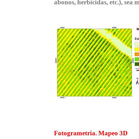
abonos, herbicidas, etc.), sea
Fotogrametría. Mapeo 3D