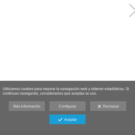
Utilizamos cookies para mejorar la navegación web y obtener estadísticas. Si
continuas navegando, consideramos que aceptas su uso.
Más información
Configurar
Rechazar
Aceptar