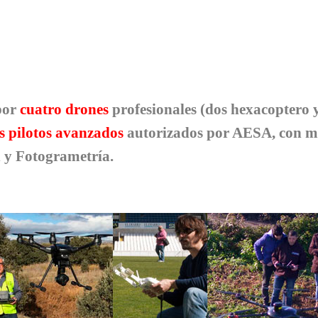
 por
cuatro drones
profesionales (dos hexacoptero y
es pilotos avanzados
autorizados por AESA, con má
n y Fotogrametría.